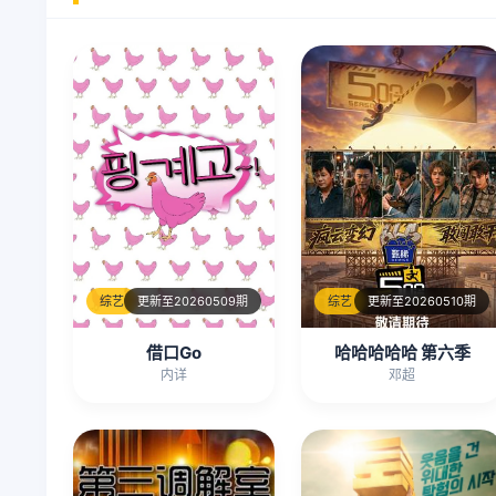
综艺
更新至20260509期
综艺
更新至20260510期
借口Go
哈哈哈哈哈 第六季
内详
邓超