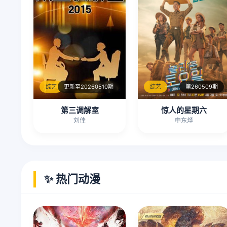
综艺
更新至20260510期
综艺
第260509期
第三调解室
惊人的星期六
刘佳
申东烨
✨ 热门动漫