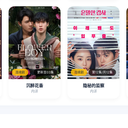
连续剧
更新至03集
连续剧
第12集/共12集
沉醉花香
隐秘的监察
内详
内详