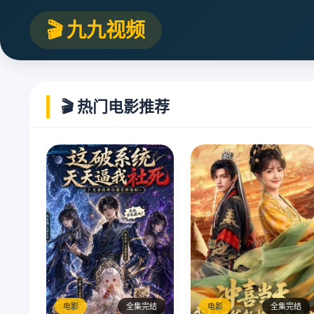
🎬 九九视频
🎬 热门电影推荐
电影
全集完结
电影
全集完结