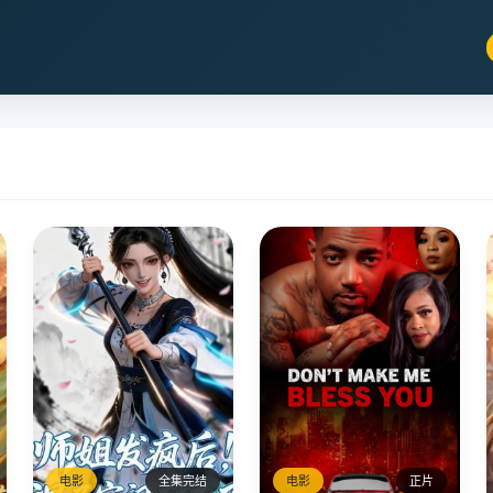
电影
全集完结
电影
正片