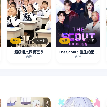
综艺
20全集
综艺
第1期
超级语文课 第五季
The Scout：重生的星星
内详
内详